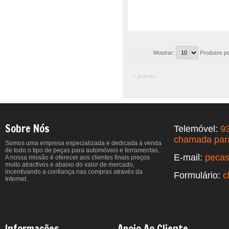
Mostrar:
Produtos po
« Anterior
Sobre Nós
Telemóvel:
9
chamada para
Somos uma empresa especializada e dedicada à venda
de todo o tipo de peças para automóveis e ferramentas.
E-mail:
peca
A nossa missão é oferecer aos clientes finais preços
muito atractivos e abaixo do valor de mercado,
incentivando a confiança nas compras através da
Formulário:
c
Internet.
Informações
Apoio Ao Cliente