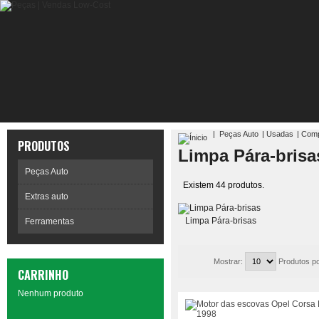
|
Peças Auto
|
Usadas
|
Comp
PRODUTOS
Limpa Pára-brisa
Peças Auto
Existem 44 produtos.
Extras auto
Limpa Pára-brisas
Ferramentas
Mostrar:
Produtos po
CARRINHO
Nenhum produto